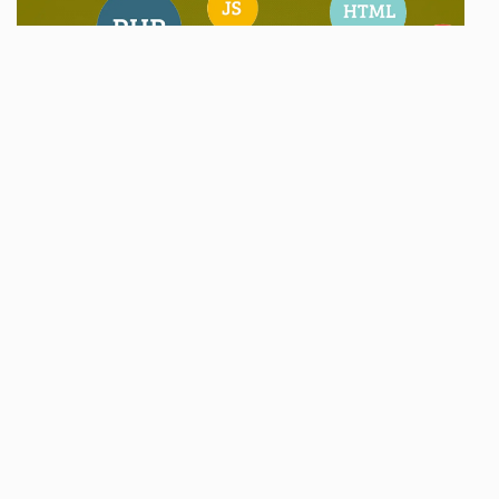
Yazılım İhtiyacı, Özel
Yazılımlar ve Yazılım
Geliştirme
İster kişisel bir proje olsun, ister işletmeniz için yeni bir yazılım
uygulaması geliştirmek isteyin, yazılım geliştirme size birçok avantaj
sağlar. İster teknik bir uzmanlık alanına sahip olun, ister sadece meraklı
bir kullanıcı olun, yazılım geliştirme farklı sektörlerden herkese uygun
olabilir.